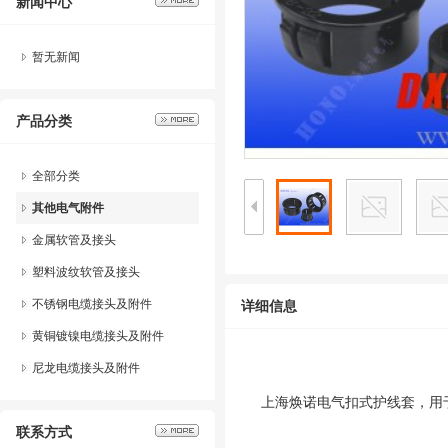
新闻中心
波纹软管、包塑镀锌钢金属管、
平包塑金属管、直通型黄铜镀镍
暂无新闻
接头、分体尼龙电缆接头、防折
弯格兰头、船用填料函、EX防
爆接头、UL认证格兰头、不锈
产品分类
钢软管、防爆金属软管、金属软
管接头、带锁紧软管接头、金属
软管黄铜镀镍接头、Y型三通接
全部分类
头、K型三通接头、塑料软管固
其他电气附件
定座，塑料软管管夹、缠绕管、
热缩套管、接线端子、不锈钢扎
金属软管及接头
带、缩减变径、增扩变径、金属
塑料波纹软管及接头
堵头、尼龙闷盖、锁紧螺母、金
属螺纹尼龙软管接头、防水尼龙
不锈钢电缆接头及附件
详细信息
软管接头、90度电缆接头、90
度软管接头、316防腐不锈钢填
黄铜镀镍电缆接头及附件
料函
尼龙电缆接头及附件
上海焕诺电气扣式护线套，用
联系方式