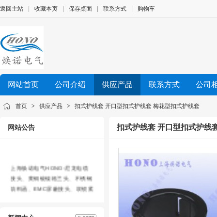
返回主站
|
收藏本页
|
保存桌面
|
联系方式
|
购物车
上海焕诺电气科技有限公司
网站首页
公司介绍
供应产品
联系方式
公司
加关注
0
首页
>
供应产品
>
扣式护线套 开口型扣式护线套 梅花型扣式护线套
尼龙电缆接头、黄铜镀镍格兰头、不锈钢填料函、EMC屏蔽接
头、船用填料函、EX防爆接头、UL认证格兰头、PA尼龙软
扣式护线套 开口型扣式护线
网站公告
软管接头、带锁紧软管接头、金属软管黄铜镀镍接头、Y型三通
上海焕诺电气HONO-尼龙电缆
接头、黄铜镀镍格兰头、不锈钢
填料函、EMC屏蔽接头、双锁紧
黄铜镀镍电缆接头、耐高温金属
格兰头、尼龙波纹软管、塑料波
纹软管、双开口波纹软管镀锌钢