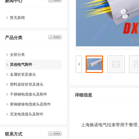
新闻中心
波纹软管、包塑镀锌钢金属管、
平包塑金属管、直通型黄铜镀镍
暂无新闻
接头、分体尼龙电缆接头、防折
弯格兰头、船用填料函、EX防
爆接头、UL认证格兰头、不锈
产品分类
钢软管、防爆金属软管、金属软
管接头、带锁紧软管接头、金属
软管黄铜镀镍接头、Y型三通接
全部分类
头、K型三通接头、塑料软管固
其他电气附件
定座，塑料软管管夹、缠绕管、
热缩套管、接线端子、不锈钢扎
金属软管及接头
带、缩减变径、增扩变径、金属
塑料波纹软管及接头
堵头、尼龙闷盖、锁紧螺母、金
属螺纹尼龙软管接头、防水尼龙
不锈钢电缆接头及附件
详细信息
软管接头、90度电缆接头、90
度软管接头、316防腐不锈钢填
黄铜镀镍电缆接头及附件
料函
尼龙电缆接头及附件
上海焕诺电气结束带用于整理
联系方式