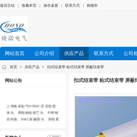
返回主站
|
收藏本页
|
保存桌面
|
联系方式
|
购物车
上海焕诺电气科技有限公司
网站首页
公司介绍
供应产品
联系方式
公司
加关注
0
首页
>
供应产品
>
扣式结束带 粘式结束带 屏蔽结束带
尼龙电缆接头、黄铜镀镍格兰头、不锈钢填料函、EMC屏蔽接
头、船用填料函、EX防爆接头、UL认证格兰头、PA尼龙软
扣式结束带 粘式结束带 屏蔽
网站公告
软管接头、带锁紧软管接头、金属软管黄铜镀镍接头、Y型三通
上海焕诺电气HONO-尼龙电缆
接头、黄铜镀镍格兰头、不锈钢
填料函、EMC屏蔽接头、双锁紧
黄铜镀镍电缆接头、耐高温金属
格兰头、尼龙波纹软管、塑料波
纹软管、双开口波纹软管镀锌钢